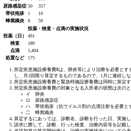
尿路感染症
50
357
帯状疱疹
1
10
蜂窩織炎
8
59
投薬・検査・点滴の実施状況
投薬（日）
491
検査
180
点滴
1,404
処置など
175
所定疾患施設療養費Ⅱは、肺炎等により治療を必要とす
し、月1回限り算定するものであるので、1月に連続しな
所定疾患施設療養費と緊急時施設療養費は同時に算定す
所定疾患施設療養費の対象となる入所者の状態は次のと
イ 肺炎
ロ 尿路感染症
ハ 帯状疱疹（抗ウイルス剤の点滴注射を必要と
二 蜂窩織炎
算定するにあっては、診断名、診断を行った日、実施し
請求に際して、診断、行った検査、治療内容等を記載し
当該加算の算定開始後は、治療の実施状況について公表