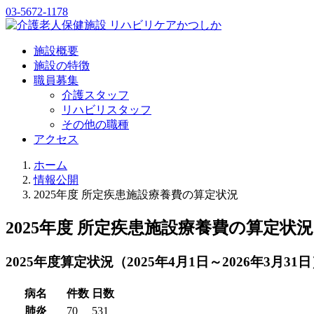
03-5672-1178
施設概要
施設の特徴
職員募集
介護スタッフ
リハビリスタッフ
その他の職種
アクセス
ホーム
情報公開
2025年度 所定疾患施設療養費の算定状況
2025年度 所定疾患施設療養費の算定状況
2025年度算定状況（2025年4月1日～2026年3月31
病名
件数
日数
肺炎
70
531